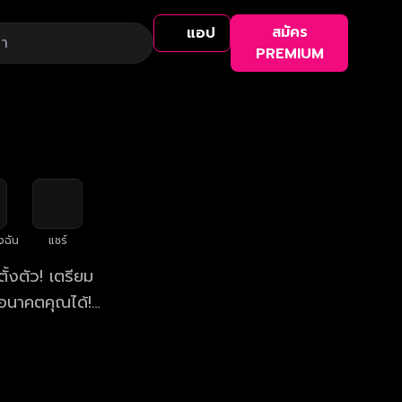
สมัคร
แอป
PREMIUM
งฉัน
แชร์
้งตัว! เตรียม
อนาคตคุณได้!
า 19.00 น.