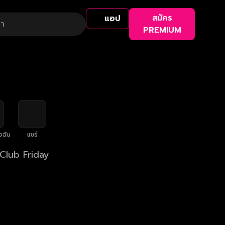
สมัคร
แอป
PREMIUM
งฉัน
แชร์