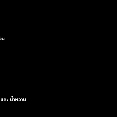
วิน
 และ น้ำหวาน