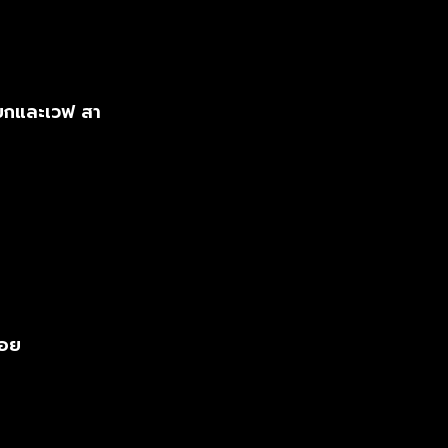
ยกและเวฟ สา
จอย