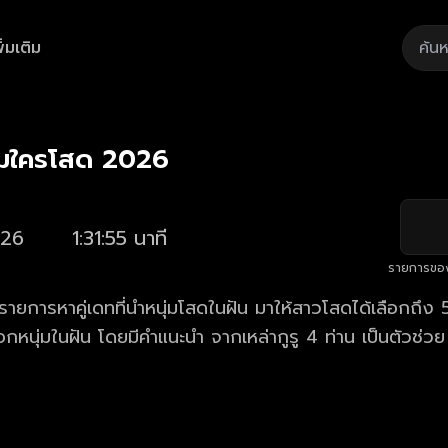
ิ่มเติม
Playback
/
Mute
Loaded
:
Rate
0.76%
้ไหมใครโสด 2026
26
1:31:55 นาที
รายการขอ
 รายการหาคู่เดทที่นำหนุ่มโสดในฝัน มาให้สาวโสดได้เลือกถึ
อกหนุ่มในฝัน โดยมีคำแนะนำ จากเหล่ากูรู 4 ท่าน เป็นตัวช่วย 
วน มาร่วมลุ้นไปพร้อมกันว่า "หนุ่มในฝันที่เธอเลือก" จะเป็น 
ย้อนหลังรายการ รู้ไหมใครโสด 2026 ตอนใหม่ล่าสุด
เวลา 22.30 น.