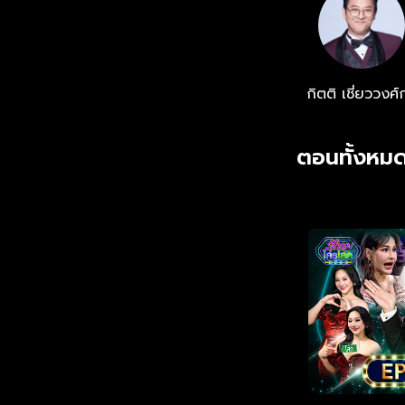
กิตติ เชี่ยววงศ์
ตอนทั้งหมด