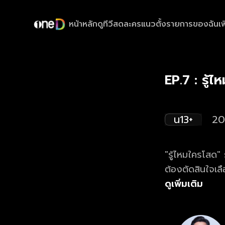
หน้าหลัก
ดูทีวีสด
ละครแนวตั้ง
รายการของฉัน
เพ
EP.7 : รู
น13+
20
"รู้ไหมใครโสด"
ต้องตัดสินใจเลื
ความสนุก ความป่
ดูเพิ่มเติม
เจ้าของ หรือไม่มองหญิง" กันแน่!!! ดู
ทุกวันอาทิตย์ 