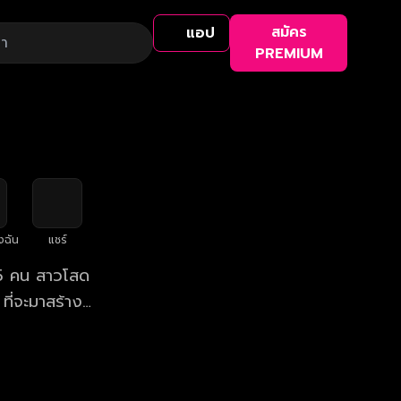
สมัคร
แอป
PREMIUM
งฉัน
แชร์
ง 5 คน สาวโสด
ที่จะมาสร้าง
"หนุ่มโสด มี