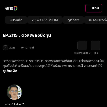
แอป
Playback
/
Mute
หน้าหลัก
oneD PREMIUM
ดูทีวีสด
ละครแนวตั้
Loaded
:
Rate
2.40%
EP.2115 : ดวลเพลงชิงทุน
ท
2026
0:41:21 นาที
รายการของฉัน
แชร์
"ดวลเพลงชิงทุน" รายการประกวดร้องเพลงที่จะเปลี่ยนเสียงของคุณเป็น
ทุนตั้งตัว! เตรียมเสียงของคุณไว้ให้พร้อม เพราะรายการนี้ สามารถทำให้
เสียงของคุณต่อยอดอนาคตคุณได้! ดูย้อนหลังรายการ ดวลเพลงชิงทุน
ดูเพิ่มเติม
ตอนใหม่ล่าสุด ทุกวันจันทร์ - เสาร์ เวลา 19.00 น.
ภคชนก์ โวอ่อนศรี