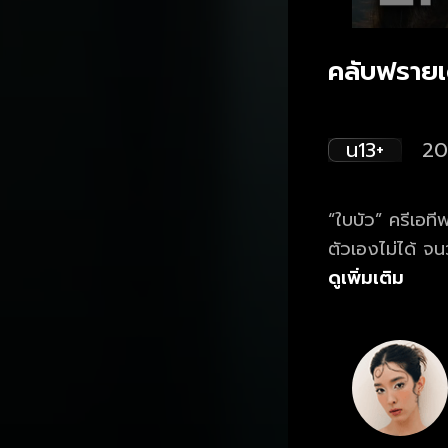
คลับฟรายเด
น13+
20
“ใบบัว” ครีเอที
ตัวเองไม่ได้ จน
นาน ความหวังครั้
ดูเพิ่มเติม
นานอยู่เบื้องหล
โสดของทุกคน จะ
ตลอดกาล