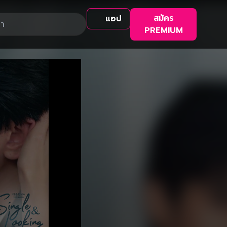
สมัคร
แอป
PREMIUM