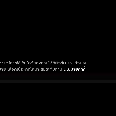
การณ์การใช้เว็บไซต์ของท่านให้ดียิ่งขึ้น รวมถึงมอบ
ย เลือกเนื้อหาที่เหมาะสมให้กับท่าน
นโยบายคุกกี้
เงื่อนไขการให้บริการ
การสนับสนุนแ
ข้อกำหนดและเงื่อนไขการใช้งาน
คำถามที่พบบ่อ
นโยบายความเป็นส่วนตัว
แจ้งปัญหาการใ
sitemap