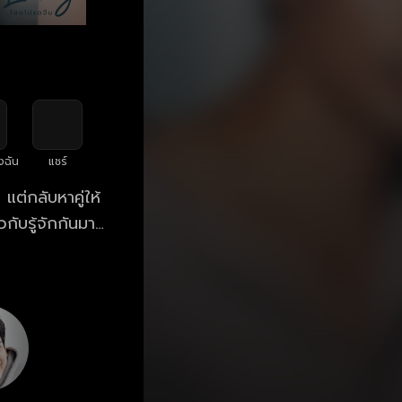
งฉัน
แชร์
แต่กลับหาคู่ให้
กับรู้จักกันมา
นสนิทที่รักเธอมา
ย…​ การหนีความ
้องเปลี่ยนไป