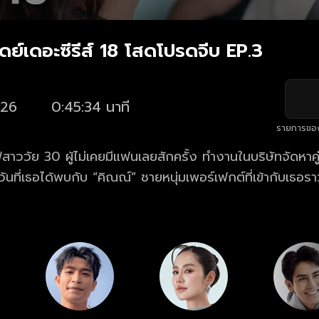
ย์เดอะซีรีส์ 18 โสดโปรดจีบ EP.3
26
0:45:34 นาที
รายการขอ
ฟสาววัย 30 ผู้ไม่เคยมีแฟนเลยสักครั้ง ทำงานในบริษัทจัดหาคู่ 
วันที่เธอได้พบกับ “คิณณ์” ชายหนุ่มเพอร์เฟกต์ที่เข้ากับเธอราว
งแรกในชีวิตจึงเริ่มต้นขึ้น ทว่าความรักครั้งนี้มี “ตั๊ก” เพื่อ
ัง และ “มิน” ภรรยาของตั๊กที่ไม่ยอมแพ้ต่อเกมเอาชนะ สุดท้า
พาใครไปสู่ความรักที่เฝ้ารอ หรือทำให้ความสัมพันธ์ทั้งหมดต