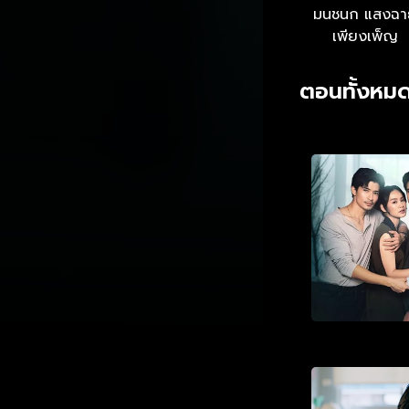
มนชนก แสงฉา
เพียงเพ็ญ
ตอนทั้งหมด