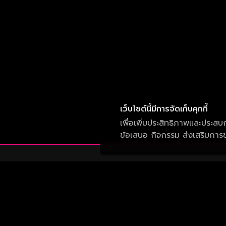
เว็บไซต์นี้มีการจัดเก็บคุกกี้
เพื่อเพิ่มประสิทธิภาพและประสบ
ข้อเสนอ กิจกรรม ส่งเสริมการขา
บริษัท วัน สามสิบเอ็ด จำกัด
เลขที่ 50 อาคาร จีเอ็มเอ็ม แกรมมี่ เพลส ถนน
สุขุมวิท แขวงคลองเตยเหนือ เขต วัฒนา กรุงเทพ
10110