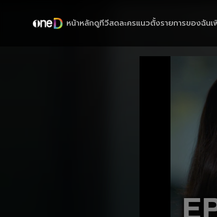
หน้าหลัก
ดูทีวีสด
ละครแนวตั้ง
รายการของฉัน
เพ