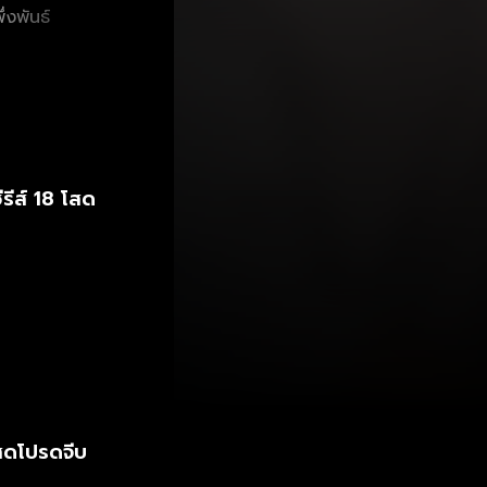
่งพันธ์
รีส์ 18 โสด
โสดโปรดจีบ