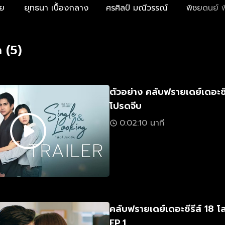
ย
ยุทธนา เปื้องกลาง
ศรศิลป์ มณีวรรณ์
พิชยดนย์ พึ
 (5)
ตัวอย่าง คลับฟรายเดย์เดอะซี
โปรดจีบ
0:02:10 นาที
คลับฟรายเดย์เดอะซีรีส์ 18 
EP.1