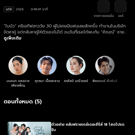
น13+
2026
0:46:01 นาที
รายการของฉัน
แชร์
“ใบบัว” ครีเอทีฟสาววัย 30 ผู้ไม่เคยมีแฟนเลยสักครั้ง ทำงานในบริษัท
จัดหาคู่ แต่กลับหาคู่ให้ตัวเองไม่ได้ จนวันที่เธอได้พบกับ “คิณณ์” ชาย
หนุ่มเพอร์เฟกต์ที่เข้ากับเธอราวกับรู้จักกันมานาน ความหวังครั้งแรกใน
ดูเพิ่มเติม
ชีวิตจึงเริ่มต้นขึ้น ทว่าความรักครั้งนี้มี “ตั๊ก” เพื่อนสนิทที่รักเธอมานานอยู่
เบื้องหลัง และ “มิน” ภรรยาของตั๊กที่ไม่ยอมแพ้ต่อเกมเอาชนะ สุดท้าย…​
การหนีความโสดของทุกคน จะพาใครไปสู่ความรักที่เฝ้ารอ หรือทำให้ความ
สัมพันธ์ทั้งหมดต้องเปลี่ยนไปตลอดกาล
มนชนก แสงฉาย
ยุทธนา เปื้องกลาง
ศรศิลป์ มณีวรรณ์
พิชยดนย์ พึ่งพันธ์
เพียงเพ็ญ
ตอนทั้งหมด (5)
ตัวอย่าง คลับฟรายเดย์เดอะซีรีส์ 18 โสดโปรด
จีบ