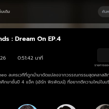
ิ่มเติม
Playback
F
Current
0:00
/
Duration
51:42
Mute
1x
Loaded
:
Rate
1.15%
Time
Only Friends : Dream On
nds : Dream On EP.4
26
0:51:42 นาที
รายการขอ
o ละครเวทีที่ถูกนำมาดัดแปลงจากวรรณกรรมสุดคลาสสิ
ศึกษาชั้นปี 4 แจ็ค (เอิร์ท พิรพัฒน์) ที่อยากตีความใหม่ในบ
 โดยมี ดีน (มิกซ์ สหภาพ) นักแสดงคู่บุญของแจ็คควบตำแหน่ง
าม และ ราฟฟี่ (บูม ธราธร) เพื่อนร่วมคณะที่แอบชอบแจ็คตั้ง
อาห์) หนุ่มหล่อเอกเต้นที่ ตั้ว (กวิน แคสกี้) รูมเมทของดีน 