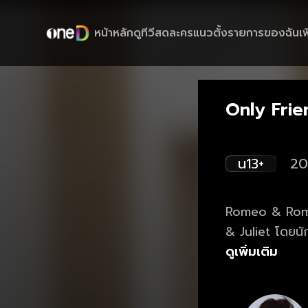
หน้าหลัก
ดูทีวีสด
ละครแนวตั้ง
รายการของฉัน
เพ
Play
Only Frie
น13+
20
Romeo & Rome
& Juliet โดยนัก
สองคนที่รักกัน
ดูเพิ่มเติม
เลิกกันไปตอนปีส
อาโนลด์ (จอส เว