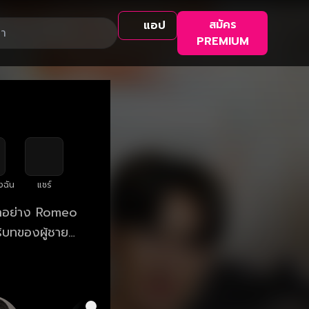
สมัคร
แอป
PREMIUM
ullscreen
งฉัน
แชร์
กอย่าง Romeo
ริบทของผู้ชาย
แฟนเก่าที่เพิ่ง
แต่ปีหนึ่ง และ
แนะนำให้มาออดิ