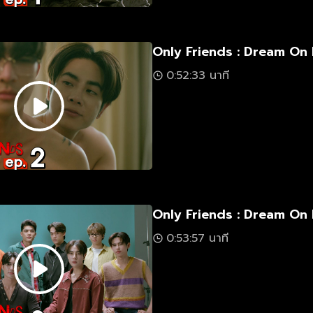
Only Friends : Dream On 
0:52:33 นาที
Only Friends : Dream On 
0:53:57 นาที