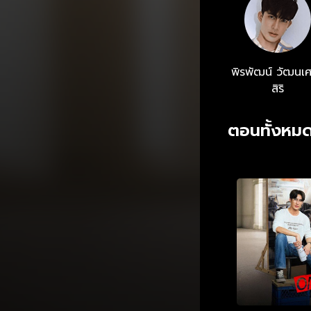
ชันเพื่อรับบทเป
ดนตรีมาร่วมทำล
พร้อมกับการทำตามความฝันที่ต้อ
แอป oneD ที่เด
พิรพัฒน์ วัฒนเ
สิริ
ตอนทั้งหมด