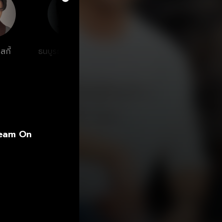
ุ่มคารมดีเอก
งเพื่อนมหาลัย
สกี้
ธนบูรณ์ เกียรตินิรัน
ธราธร จันทรว
พัฐสิ
ดร์
รกาญจน์
ream On