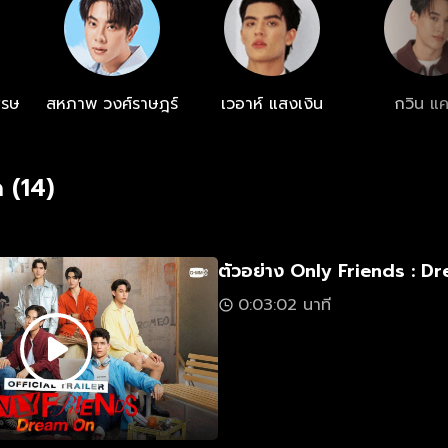
็น “โรมิโอ” ทั้งสองคน นอกจากนั้นยังมี โรม (อู๋ ธนบูรณ์) หน
ะครเวทีเรื่องนี้ด้วย ติดตามเรื่องราวการทำละครเวทีของแก๊
งใช้ใจใน ดูย้อนหลัง “Only Friends : Dream On” ทาง
ียว เวลา 21:30 น.
ศรษ
สหภาพ วงศ์ราษฎร์
เวอาห์ แสงเงิน
กวิน แค
 (14)
ตัวอย่าง Only Friends : D
0:03:02 นาที