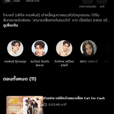
น13+
2026
0:51:41 นาที
รายการของฉัน
แชร์
ไทเกอร์ (เฟิร์ส คณพันธ์) เจ้าหนี้หนุ่มทาสแมวหัวใจคุณธรรม ได้รับ
สืบทอดพลังพิเศษ ‘สามารถสื่อสารกับแมวได้’ จาก เจ๊เหมียว (เฟรช อริ
ศรา) เจ้าของร้านคาเฟ่แมว ก่อนที่เจ๊เหมียวจะเสียชีวิต เหล่าแมวๆ ขอร้อง
ดูเพิ่มเติม
ให้ไทเกอร์รักษาร้านไว้จาก ลิงซ์ (ข้าวตัง ธนวัฒน์) ลูกชายของเจ๊เหมียวที่
กำลังจะเซ้งร้าน และมีตัวแปรสำคัญอย่าง เลโอ (สตางค์ กิตติภพ) น้อง
ชายต่างแม่ของลิงซ์ กับหมอปอม (เกรท สพล) สัตวแพทย์สุดหล่อ เข้ามา
ทำให้เกิดเรื่องราวมากมาย ทั้งเรื่องการร่วมมือกันทำคาเฟ่แมวและความ
เข้าใจกันในครอบครัว
คณพันธ์ ปุ้ยตระกูล
ธนวัฒน์ รัตนกิจ
กิตติภพ เสรีวิชย
อริศรา วงษ์ชาลี
ชยกร จ
ไพศาล
สวัสดิ์
ตอนทั้งหมด (11)
ตัวอย่าง เปย์รักด้วยแมวเลี้ยง Cat for Cash
0:03:48 นาที