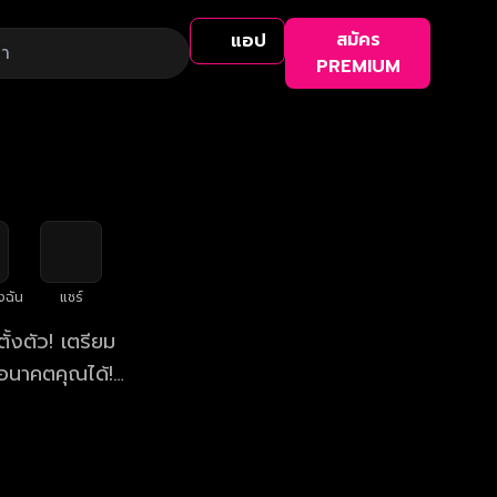
สมัคร
แอป
PREMIUM
งฉัน
แชร์
้งตัว! เตรียม
อนาคตคุณได้!
า 19.45 น.