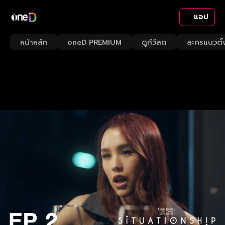
แอป
หน้าหลัก
oneD PREMIUM
ดูทีวีสด
ละครแนวตั้