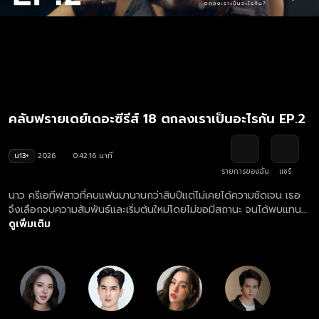
คลับฟรายเดย์เดอะซีรีส์ 18 ตกลงเราเป็นอะไรกัน EP.2
น13+
2026
0:42:16 นาที
รายการของฉัน
แชร์
นาว ครีเอทีฟสาวที่คบแฟนมานานกว่าสิบปีแต่ไม่เคยได้ความชัดเจน เธอ
จึงเลือกจบความสัมพันธ์และเริ่มต้นใหม่โดยไม่ขอมีสถานะ จนได้พบแทน
ชายที่ดูเหมือนใช่ แต่ความคลุมเครือของเขากลับทำให้เธอรู้ว่า บางครั้ง
ดูเพิ่มเติม
ความไม่ชัดเจนก็คือความเจ็บปวดในอีกรูปแบบหนึ่ง