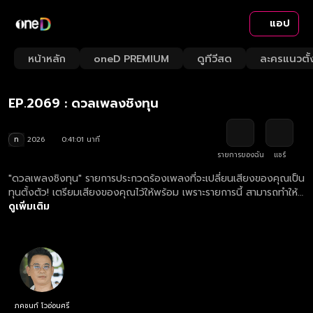
แอป
Playback
/
Mute
หน้าหลัก
oneD PREMIUM
ดูทีวีสด
ละครแนวตั้
Loaded
:
Rate
1.69%
EP.2069 : ดวลเพลงชิงทุน
ท
2026
0:41:01 นาที
รายการของฉัน
แชร์
"ดวลเพลงชิงทุน" รายการประกวดร้องเพลงที่จะเปลี่ยนเสียงของคุณเป็น
ทุนตั้งตัว! เตรียมเสียงของคุณไว้ให้พร้อม เพราะรายการนี้ สามารถทำให้
เสียงของคุณต่อยอดอนาคตคุณได้! ดูย้อนหลังรายการ ดวลเพลงชิงทุน
ดูเพิ่มเติม
ตอนใหม่ล่าสุด ทุกวันจันทร์ - เสาร์ เวลา 19.45 น.
ภคชนก์ โวอ่อนศรี