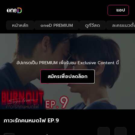
แอป
หน้าหลัก
oneD PREMIUM
ดูทีวีสด
ละครแนวตั้
อัปเกรดเป็น PREMIUM เพื่อรับชม Exclusive Content นี้
สมัครเพื่อปลดล็อก
ภาวะรักคนหมดไฟ EP.9