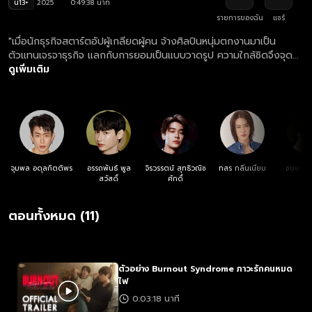
น13+
2025
0:49:38 นาที
รายการของฉัน
แชร์
"เมื่อนักธุรกิจสตาร์ตอัปผู้เกลียดผู้คน จ้างศิลปินหนุ่มตกงานมาเป็น
ตัวแทนเจรจาธุรกิจ แลกกับการยอมเป็นแบบวาดรูป ความใกล้ชิดจึงจุด
ชนวนความสัมพันธ์ต้องห้ามอันร้อนแรงและรักสามเส้าสุดซับซ้อนร่วมกับ
ดูเพิ่มเติม
เพื่อนสนิท!"
จุมพล อดุลกิตติพร
อรรถพันธ์ พูล
จิรวรรตน์ สุทธิวณิช
ทสร กลิ่นเนียม
ชยพล จ
สวัสดิ์
ศักดิ์
ตอนทั้งหมด (11)
ตัวอย่าง Burnout Syndrome ภาวะรักคนหมด
ไฟ
0:03:18 นาที