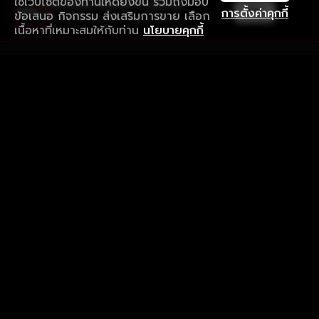
ใช้เว็บไซต์ของท่านให้ดียิ่งขึ้น รวมถึงมอบ
ใช้งานแอป ลื่นไหลกว่า ไม่มีสะดุด
เปิด
การตั้งค่าคุกกี้
ข้อเสนอ กิจกรรม ส่งเสริมการขาย เลือก
ดาวน์โหลดแอปเพื่อการรับชมที่ดีกว่า
เนื้อหาที่เหมาะสมให้กับท่าน
นโยบายคุกกี้
รับประสบการณ์ที่ดีที่สุดบนแอป
ภาษาไทย
คำถามที่พบบ่อย
แจ้งปัญหาการใช้งาน
ข้อกำหนดและเงื่อนไขการใช้งาน
นโยบายความเป็นส่วนตัว
ติดตามเรา