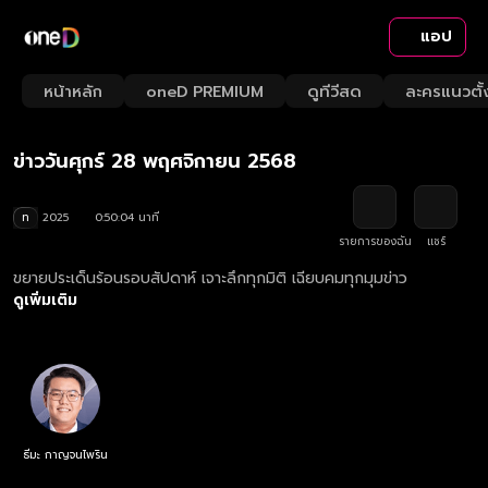
แอป
Playback
/
Mute
หน้าหลัก
oneD PREMIUM
ดูทีวีสด
ละครแนวตั้
Loaded
:
Rate
1.99%
ข่าววันศุกร์ 28 พฤศจิกายน 2568
ท
2025
0:50:04 นาที
รายการของฉัน
แชร์
ขยายประเด็นร้อนรอบสัปดาห์ เจาะลึกทุกมิติ เฉียบคมทุกมุมข่าว
ดูเพิ่มเติม
ธีมะ กาญจนไพริน