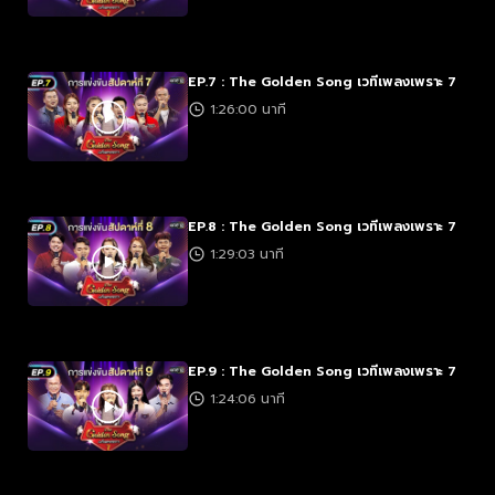
EP.7 : The Golden Song เวทีเพลงเพราะ 7
1:26:00 นาที
EP.8 : The Golden Song เวทีเพลงเพราะ 7
1:29:03 นาที
EP.9 : The Golden Song เวทีเพลงเพราะ 7
1:24:06 นาที