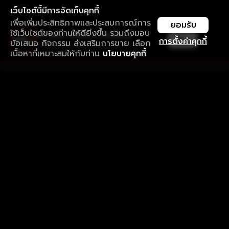
เว็บไซต์นี้มีการจัดเก็บคุกกี้
เพื่อเพิ่มประสิทธิภาพและประสบการณ์การ
ยอมรับ
ใช้เว็บไซต์ของท่านให้ดียิ่งขึ้น รวมถึงมอบ
ใช้งานแอป ลื่นไหลกว่า ไม่มีสะดุด
เปิด
การตั้งค่าคุกกี้
ข้อเสนอ กิจกรรม ส่งเสริมการขาย เลือก
ดาวน์โหลดแอปเพื่อการรับชมที่ดีกว่า
เนื้อหาที่เหมาะสมให้กับท่าน
นโยบายคุกกี้
รับประสบการณ์ที่ดีที่สุดบนแอป
ภาษาไทย
คำถามที่พบบ่อย
แจ้งปัญหาการใช้งาน
ข้อกำหนดและเงื่อนไขการใช้งาน
นโยบายความเป็นส่วนตัว