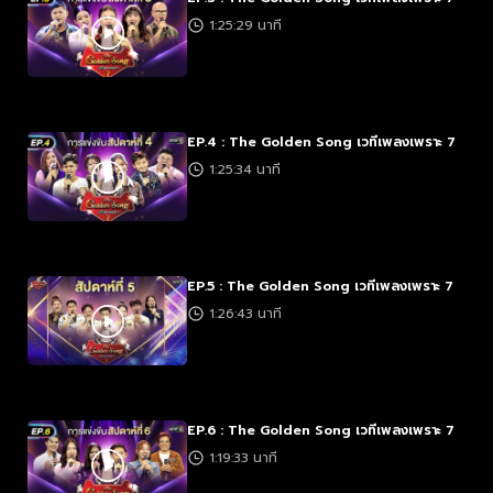
1:25:29 นาที
EP.4 : The Golden Song เวทีเพลงเพราะ 7
1:25:34 นาที
EP.5 : The Golden Song เวทีเพลงเพราะ 7
1:26:43 นาที
EP.6 : The Golden Song เวทีเพลงเพราะ 7
1:19:33 นาที