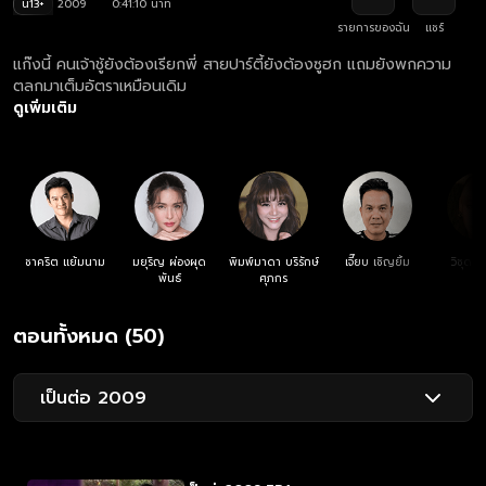
น13+
2009
0:41:10 นาที
รายการของฉัน
แชร์
แก๊งนี้ คนเจ้าชู้ยังต้องเรียกพี่ สายปาร์ตี้ยังต้องซูฮก แถมยังพกความ
ตลกมาเต็มอัตราเหมือนเดิม
ดูเพิ่มเติม
ชาคริต แย้มนาม
มยุริญ ผ่องผุด
พิมพ์มาดา บริรักษ์
เจี๊ยบ เชิญยิ้ม
วิชุดา 
พันธ์
ศุภกร
ตอนทั้งหมด (50)
เป็นต่อ 2009