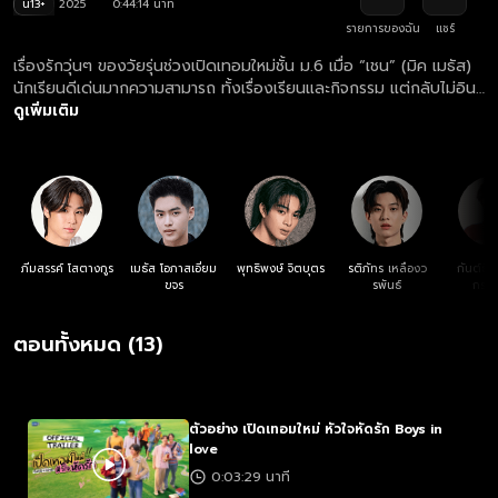
น13+
2025
0:44:14 นาที
รายการของฉัน
แชร์
เรื่องรักวุ่นๆ ของวัยรุ่นช่วงเปิดเทอมใหม่ชั้น ม.6 เมื่อ “เชน” (มิค เมธัส)
นักเรียนดีเด่นมากความสามารถ ทั้งเรื่องเรียนและกิจกรรม แต่กลับไม่อิน
กับชีวิตวัยรุ่นเลย จนมาเจอกับ “กิต" (ลูค ภีมสรรค์) เพื่อนร่วมรุ่นที่ตรง
ดูเพิ่มเติม
ข้ามกับเชนแทบทุกเรื่อง แต่แล้วก็ต้องมาตัวติดกันแบบไม่เต็มใจ ใน
ระหว่างที่ “คิม” (โชกุน พุทธิพงษ์) เพื่อนร่วมชั้นเดียวกัน ตกอยู่ในภาวะ
ตกหลุมรักอยากมีแฟนก่อนจบ ม.6 จนได้มาเจอกับรักแรก “ม่อน" (แอส
ตัน รติภัทร) เด็กใหม่ที่พึ่งย้ายเข้ามา เลยเดินหน้าจีบเต็มกำลัง!
ภีมสรรค์ โสตางกูร
เมธัส โอภาสเอี่ยม
พุทธิพงษ์ จิตบุตร
รติภัทร เหลืองว
กันต์ธีร์
ขจร
รพันธ์
กราน
ตอนทั้งหมด (13)
ตัวอย่าง เปิดเทอมใหม่ หัวใจหัดรัก Boys in
love
0:03:29 นาที