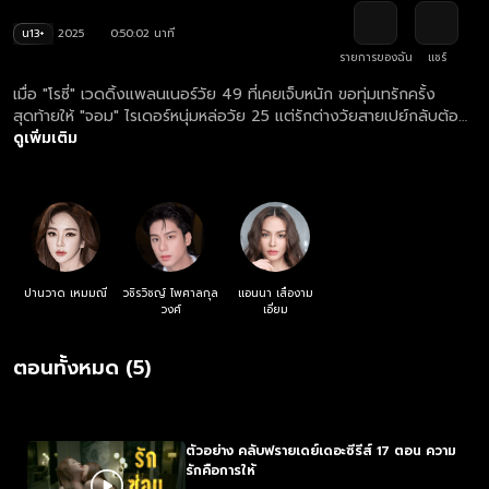
น13+
2025
0:50:02 นาที
รายการของฉัน
แชร์
เมื่อ "โรซี่" เวดดิ้งแพลนเนอร์วัย 49 ที่เคยเจ็บหนัก ขอทุ่มเทรักครั้ง
สุดท้ายให้ "จอม" ไรเดอร์หนุ่มหล่อวัย 25 แต่รักต่างวัยสายเปย์กลับต้อง
สะดุด เมื่อ "มิลิน" เลขาสาวคนสนิทกระโดดเข้ามาพัวพันและขัดขวางสุด
ดูเพิ่มเติม
ตัว บทสรุปของรักสามเส้าที่ต่างวัยและต่างฐานะครั้งนี้จะลงเอยอย่างไร
ปานวาด เหมมณี
วชิรวิชญ์ ไพศาลกุล
แอนนา เสืองาม
วงศ์
เอี่ยม
ตอนทั้งหมด (5)
ตัวอย่าง คลับฟรายเดย์เดอะซีรีส์ 17 ตอน ความ
รักคือการให้