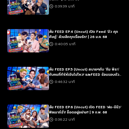
0:39:39 นาที
ล้น FEED EP.4 (Uncut) เปิด Feed 'มิว ศุภ
ศิษฏ์' ล้วงลึกทุกเรื่องรัก! | 26 ม.ค. 68
0:40:05 นาที
ล้น FEED EP.5 (Uncut) สบายๆกับ ‘ทิม พิธา’
กับคนที่ทำให้เขินไม่ไหว! และFEED ร้อนรอบตัว |
2 ก.พ. 68
0:46:32 นาที
ล้น FEED EP.6 (Uncut) เปิด FEED 'ฝน-นินิว'
ฟิลเมาท์ฉ่ำ! ช็อตอยู่อย่าง!! | 9 ก.พ. 68
0:36:22 นาที