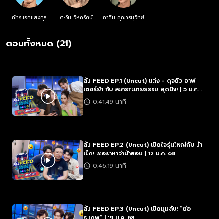
ภัทร เอกแสงกุล
ตะวัน วิหครัตน์
ภาคิน คุณาอนุวิทย์
ตอนทั้งหมด (21)
ล้น FEED EP.1 (Uncut) แต๋ง - ดุจดิว อาฟ
เตอร์ยำ กับ ละครกะเทยธรรม สุดปัง! | 5 ม.ค.
68
0:41:49 นาที
ล้น FEED EP.2 (Uncut) เปิดใจรุ่นใหญ่กับ น้า
เน็ก! #อย่าหาว่าน้าสอน | 12 ม.ค. 68
0:46:19 นาที
ล้น FEED EP.3 (Uncut) เปิดมุมลับ! “ต่อ
ธนภพ” | 19 ม.ค. 68