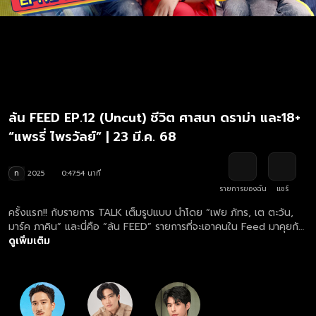
ล้น FEED EP.12 (Uncut) ชีวิต ศาสนา ดราม่า และ18+
“แพรรี่ ไพรวัลย์” | 23 มี.ค. 68
ท
2025
0:47:54 นาที
รายการของฉัน
แชร์
ครั้งแรก!! กับรายการ TALK เต็มรูปแบบ นำโดย “เฟย ภัทร, เต ตะวัน,
มาร์ค ภาคิน” และนี่คือ “ล้น FEED” รายการที่จะเอาคนใน Feed มาคุยกัน
ใครที่เป็นกระแส! ทุกอย่างที่กำลังเป็นเทรนด์ เราจะมาคุยกันทุกเรื่องที่ขึ้น
ดูเพิ่มเติม
Feed กับคนดังทุกวงการ! พร้อมเปิด FEED ลับ ที่คาดไม่ถึง! ดูย้อนหลัง
รายการ ล้น FEED ตอนใหม่ล่าสุด ทุกวันอาทิตย์ เวลา 13.00 น.