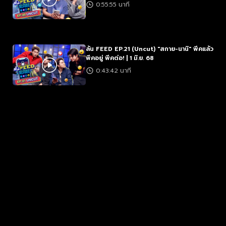
0:55:55 นาที
ล้น FEED EP.21 (Uncut) "สกาย-นานิ" พีคแล้ว
พีคอยู่ พีคต่อ! | 1 มิ.ย. 68
0:43:42 นาที