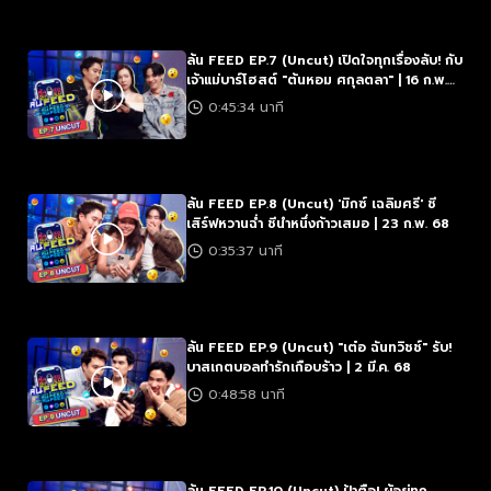
ล้น FEED EP.7 (Uncut) เปิดใจทุกเรื่องลับ! กับ
เจ้าแม่บาร์โฮสต์ "ต้นหอม ศกุลตลา" | 16 ก.พ.
68
0:45:34 นาที
ล้น FEED EP.8 (Uncut) 'มิกซ์ เฉลิมศรี' ชี
เสิร์ฟหวานฉ่ำ ชีนำหนึ่งก้าวเสมอ | 23 ก.พ. 68
0:35:37 นาที
ล้น FEED EP.9 (Uncut) "เต๋อ ฉันทวิชช์" รับ!
บาสเกตบอลทำรักเกือบร้าว | 2 มี.ค. 68
0:48:58 นาที