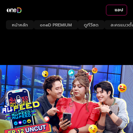
แอป
หน้าหลัก
oneD PREMIUM
ดูทีวีสด
ละครแนวตั้