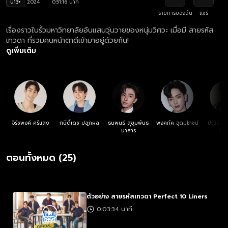
น13+
2024
0:51:16 นาที
รายการของฉัน
แชร์
เรื่องราวในรั้วมหาวิทยาลัยอันแสนวุ่นวายของหนุ่มวิศวะ เมื่อมี สายรหัส
เทวดา ที่รวมคนหน้าตาดีเข้ามาอยู่ด้วยกัน!
ดูเพิ่มเติม
จิรัชพงศ์ ศรีแสง
กษิดิ์เดช ปลูกผล
ธนพนธ์ สุขุมพันธ
พงศภัค อุดมโภชน์
ปณชัย ศร
นาสาร
รุ่งเ
ตอนทั้งหมด (25)
ตัวอย่าง สายรหัสเทวดา Perfect 10 Liners
0:03:34 นาที