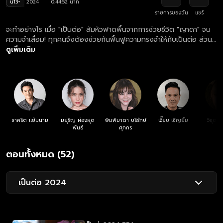
น13+
2024
0:44:52 นาที
รายการของฉัน
แชร์
จะทำอย่างไร เมื่อ "เป็นต่อ" ล้มหัวฟาดพื้นจากการช่วยชีวิต "ญาดา" จน
ความจำเสื่อม! ทุกคนจึงต้องช่วยกันฟื้นฟูความทรงจำให้กับเป็นต่อ ส่วน
พี่ยมยังคงทำทุกทางเพื่อให้ตัวเองลืมเจ๊มินท์และมูฟออนกับชีวิตต่อไป
ดูเพิ่มเติม
ความรักของพี่ยมและเจ๊มินท์จะจบลงถาวรหรือจะมีวันกลับมารีเทิร์นกันอีก
ครั้ง? ชาว BKLจะทำให้ความทรงจำของเป็นต่อกลับคืนมาได้หรือไม่ และ
ความสัมพันธ์ของเป็นต่อและญาดาจะเป็นอย่างไรต่อไป
ชาคริต แย้มนาม
มยุริญ ผ่องผุด
พิมพ์มาดา บริรักษ์
เจี๊ยบ เชิญยิ้ม
วิชุดา 
พันธ์
ศุภกร
ตอนทั้งหมด (52)
เป็นต่อ 2024