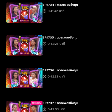
EP.1734 : ดวลเพลงชิงทุน
0:41:42 นาที
EP.1735 : ดวลเพลงชิงทุน
0:42:25 นาที
EP.1736 : ดวลเพลงชิงทุน
0:42:33 นาที
EP.1737 : ดวลเพลงชิงทุน
PREMIUM
0:42:03 นาที