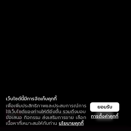
เว็บไซต์นี้มีการจัดเก็บคุกกี้
เพื่อเพิ่มประสิทธิภาพและประสบการณ์การ
ยอมรับ
ใช้เว็บไซต์ของท่านให้ดียิ่งขึ้น รวมถึงมอบ
ใช้งานแอป ลื่นไหลกว่า ไม่มีสะดุด
เปิด
การตั้งค่าคุกกี้
ข้อเสนอ กิจกรรม ส่งเสริมการขาย เลือก
ดาวน์โหลดแอปเพื่อการรับชมที่ดีกว่า
เนื้อหาที่เหมาะสมให้กับท่าน
นโยบายคุกกี้