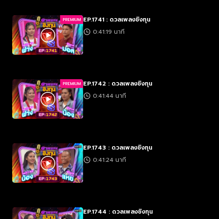
EP.1741 : ดวลเพลงชิงทุน
PREMIUM
0:41:19 นาที
EP.1742 : ดวลเพลงชิงทุน
PREMIUM
0:41:44 นาที
EP.1743 : ดวลเพลงชิงทุน
0:41:24 นาที
EP.1744 : ดวลเพลงชิงทุน