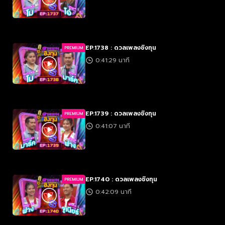
EP.1738 : ดวลเพลงชิงทุน
PREMIUM
0:41:29 นาที
EP.1739 : ดวลเพลงชิงทุน
PREMIUM
0:41:07 นาที
EP.1740 : ดวลเพลงชิงทุน
PREMIUM
0:42:09 นาที