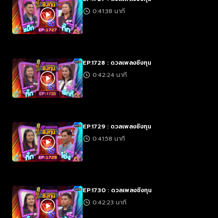
0:41:38 นาที
EP.1728 : ดวลเพลงชิงทุน
0:42:24 นาที
EP.1729 : ดวลเพลงชิงทุน
0:41:58 นาที
EP.1730 : ดวลเพลงชิงทุน
0:42:23 นาที