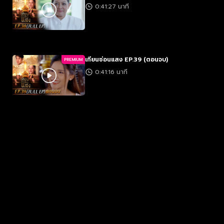
0:41:27 นาที
เทียนซ่อนแสง EP.39 (ตอนจบ)
PREMIUM
0:41:16 นาที