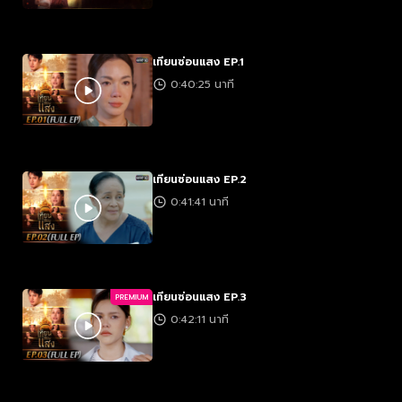
เทียนซ่อนแสง EP.1
0:40:25 นาที
เทียนซ่อนแสง EP.2
0:41:41 นาที
เทียนซ่อนแสง EP.3
PREMIUM
0:42:11 นาที