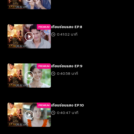
เทียนซ่อนแสง EP.8
PREMIUM
0:41:02 นาที
เทียนซ่อนแสง EP.9
PREMIUM
0:40:58 นาที
เทียนซ่อนแสง EP.10
PREMIUM
0:40:47 นาที