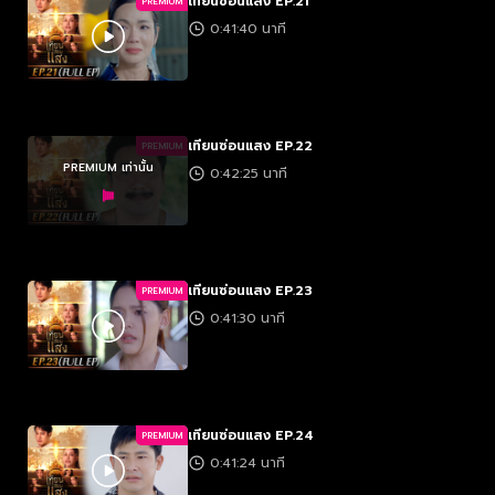
เทียนซ่อนแสง EP.21
PREMIUM
0:41:40 นาที
เทียนซ่อนแสง EP.22
PREMIUM
PREMIUM เท่านั้น
0:42:25 นาที
เทียนซ่อนแสง EP.23
PREMIUM
0:41:30 นาที
เทียนซ่อนแสง EP.24
PREMIUM
0:41:24 นาที