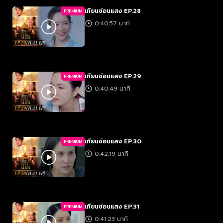
เทียนซ่อนแสง EP.28
PREMIUM
0:40:57 นาที
เทียนซ่อนแสง EP.29
PREMIUM
0:40:49 นาที
เทียนซ่อนแสง EP.30
PREMIUM
0:42:19 นาที
เทียนซ่อนแสง EP.31
PREMIUM
0:41:23 นาที