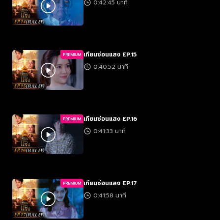
0:42:45 นาที
เทียนซ่อนแสง EP.15
PREMIUM
0:40:52 นาที
เทียนซ่อนแสง EP.16
PREMIUM
0:41:33 นาที
เทียนซ่อนแสง EP.17
PREMIUM
0:41:58 นาที