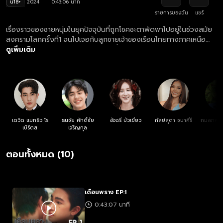
น18+
2024
0:43:06 นาที
รายการของฉัน
แชร์
เรื่องราวของชายหนุ่มในยุคปัจจุบันที่ถูกโชคชะตาพัดพาไปอยู่ในช่วงสมัย
สงครามโลกครั้งที่1 จนไปเจอกับลูกชายเจ้าของเรือนไทยทางภาคเหนือ
เกิดเป็นความสัมพันธ์ที่ลึกซึ้งขึ้นในทุกค่ำคืน พร้อมกับความลึกลับและ
ดูเพิ่มเติม
ความโหดร้าย
เดวิด แมทธิว โร
ธนชัย ศักดิ์ชัย
อัจฉรี บัวเขียว
กัลย์สุดา ชนาคีรี
กมลภพ แก
เบิร์ตส
เจริญกุล
ตอนทั้งหมด (10)
เดือนพราง EP.1
0:43:07 นาที