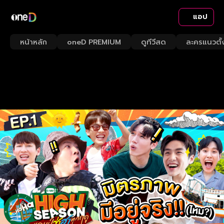
แอป
หน้าหลัก
oneD PREMIUM
ดูทีวีสด
ละครแนวตั้