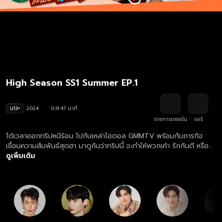
High Season SS1 Summer EP.1
น13+
2024
0:31:47 นาที
รายการของฉัน
แชร์
ได้เวลาออกทริปหนีร้อน ไปกับเหล่าไอดอล GMMTV พร้อมกับภารกิจ
เชื่อมความสัมพันธ์สุดฮา มาดูกันว่าทริปนี้ จะทำให้พวกเค้า รักกันดี หรือจะ
ตีกันยิ่งกว่าเดิม ตามไปสนุกพร้อมกันได้เลย!
ดูเพิ่มเติม