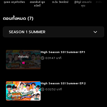
จุมพล อดุลกิตติพร
อรรถพันธ์ พูล
ตะวัน วิหครัตน์
ฐิติภูมิ เตชะอภัย
ภาคิน คุณ
สวัสดิ์
คุณ
ตอนทั้งหมด (7)
SEASON 1 SUMMER
High Season SS1 Summer EP.1
กำลังเล่น
0:31:47 นาที
High Season SS1 Summer EP.2
0:32:52 นาที