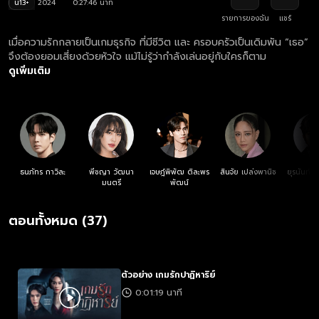
น13+
2024
0:27:46 นาที
รายการของฉัน
แชร์
เมื่อความรักกลายเป็นเกมธุรกิจ ที่มีชีวิต และ ครอบครัวเป็นเดิมพัน “เธอ”
จึงต้องยอมเสี่ยงด้วยหัวใจ แม้ไม่รู้ว่ากำลังเล่นอยู่กับใครก็ตาม
ดูเพิ่มเติม
ธนภัทร กาวิละ
พีชญา วัฒนา
เจษฎ์พิพัฒ ติละพร
สินจัย เปล่งพานิช
ยุรนันท์ 
มนตรี
พัฒน์
ตอนทั้งหมด (37)
ตัวอย่าง เกมรักปาฏิหาริย์
0:01:19 นาที