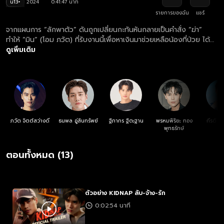
น13+
2024
0:41:47 นาที
รายการของฉัน
แชร์
จากแผนการ “ลักพาตัว” ดันถูกเปลี่ยนกะทันหันกลายเป็นคำสั่ง “ฆ่า”
ทำให้ “มิน” (โอม ภวัต) ที่รับงานนี้เพื่อหาเงินมาช่วยเหลือน้องที่ป่วย ได้
ช่วยชีวิต “คิว” (เล้ง ธนพล) ไว้ จากคนที่มีชีวิตต่างกันสุดขั้วต้องมาใช้
ดูเพิ่มเติม
ชีวิตอยู่ร่วมกันจนเกิดเป็นความผูกพัน และกลายเป็นความรักที่ยากจะแยก
จาก แต่ความสัมพันธ์ที่กำลังจะไปได้ดีดันมาพร้อมกับอันตราย และเรื่อง
ราวฝังใจในอดีต ที่มาพิสูจน์ความรักของ มิน และ คิว ว่าจะจับมือกันผ่าน
เรื่องราวเลวร้ายไปได้แค่ไหน
ภวัต จิตต์สว่างดี
ธนพล อู่สินทรัพย์
ฐิภากร ฐิตะฐาน
พรหมพิริยะ ทอง
กีรติ พ
พุทธรักษ์
ตอนทั้งหมด (13)
ตัวอย่าง KIDNAP ลับ-จ้าง-รัก
0:02:54 นาที