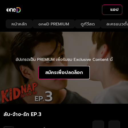
แอป
หน้าหลัก
oneD PREMIUM
ดูทีวีสด
ละครแนวตั้
อัปเกรดเป็น PREMIUM เพื่อรับชม Exclusive Content นี้
สมัครเพื่อปลดล็อก
ลับ-จ้าง-รัก EP.3