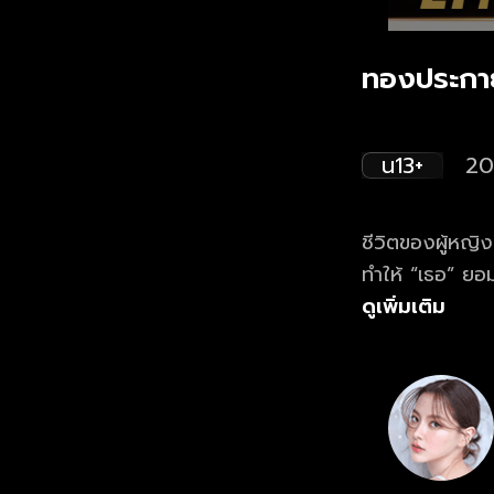
ทองประกา
น13+
20
ชีวิตของผู้หญิ
ทำให้ “เธอ” ยอม
ดูเพิ่มเติม