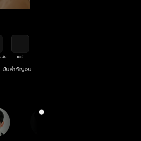
งฉัน
แชร์
ก…มันสำคัญจน