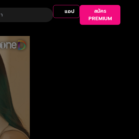
สมัคร
แอป
PREMIUM