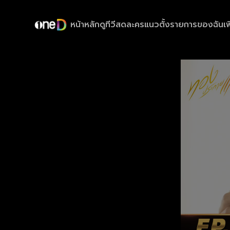
หน้าหลัก
ดูทีวีสด
ละครแนวตั้ง
รายการของฉัน
เพ