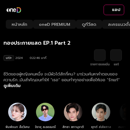
แอป
Playback
/
Mute
หน้าหลัก
oneD PREMIUM
ดูทีวีสด
ละครแนวตั้
Loaded
:
Rate
4.36%
ทองประกายแสด EP.1 Part 2
น13+
2024
0:22:46 นาที
รายการของฉัน
แชร์
ชีวิตของผู้หญิงคนหนึ่ง จะมีผัวได้สักกี่คน? มาร่วมค้นหาคำตอบของ
ความรัก…มันสำคัญจนทำให้ “เธอ” ยอมทำทุกอย่างเพื่อให้เจอ “รักแท้”
ดูเพิ่มเติม
พิมพ์ชนก ลือวิเศษ
จิรายุ ละอองมณี
สิทธา สภานุชาติ
ยุกต์ ส่งไพศาล
สมชาย เ