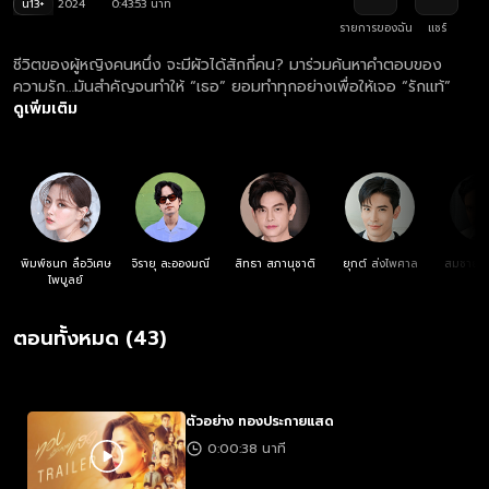
น13+
2024
0:43:53 นาที
รายการของฉัน
แชร์
ชีวิตของผู้หญิงคนหนึ่ง จะมีผัวได้สักกี่คน? มาร่วมค้นหาคำตอบของ
ความรัก…มันสำคัญจนทำให้ “เธอ” ยอมทำทุกอย่างเพื่อให้เจอ “รักแท้”
ดูเพิ่มเติม
พิมพ์ชนก ลือวิเศษ
จิรายุ ละอองมณี
สิทธา สภานุชาติ
ยุกต์ ส่งไพศาล
สมชาย เ
ไพบูลย์
ตอนทั้งหมด (43)
ตัวอย่าง ทองประกายแสด
0:00:38 นาที