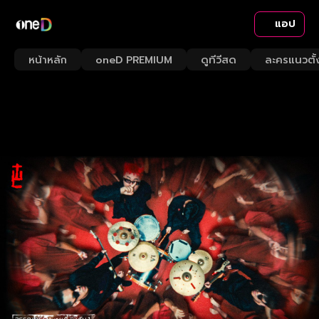
แอป
หน้าหลัก
oneD PREMIUM
ดูทีวีสด
ละครแนวตั้