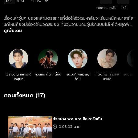
น13+
2024
1:00:57 นาที
รายการของฉัน
แชร์
เรื่องเล่าวุ่นๆ ของเหล่ามิตรสหายที่ต่อให้ชีวิตมหาลัยจะเรียนหนักหนาสาหัส
แค่ไหนก็ยังมีเรื่องให้ปวดสมอง ทั้งวุ่นวายแถมวุ่นรักแบบไม่ให้ได้หยุดพัก
ผ่อน! We Are... คือเราเป็นเพื่อนกัน แต่เรากัดกัน ชอบกัน จนมาจีบกัน
ดูเพิ่มเติม
และเราจะรักกันได้ยังไง ติดตามความสัมพันธ์ของแก๊งเพื่อนพี่น้องในรั้ว
มหาลัยแห่งนี้
ณราวิชญ์ เลิศรัตน์
ภูวินทร์ ตั้งศักดิ์ยืน
ธนวินท์ ผลเจริญ
กิตติภพ เสรีวิชย
ธนบูรณ์ เก
โกสุมภ์
รัตน์
สวัสดิ์
ดร
ตอนทั้งหมด (17)
ตัวอย่าง We Are คือเรารักกัน
0:03:05 นาที