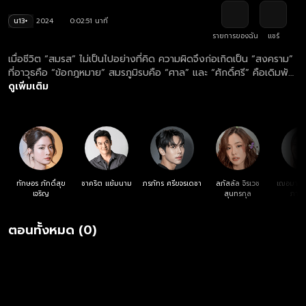
น13+
2024
0:02:51 นาที
รายการของฉัน
แชร์
เมื่อชีวิต “สมรส” ไม่เป็นไปอย่างที่คิด ความผิดจึงก่อเกิดเป็น “สงคราม”
ที่อาวุธคือ “ข้อกฎหมาย” สมรภูมิรบคือ “ศาล” และ “ศักดิ์ศรี” คือเดิมพัน
ดูย้อนหลังละคร "สงครามสมรส" ฟรี ครบทุกตอน ทางเว็บไซต์และแอปฯ
ดูเพิ่มเติม
oneD.net
ทักษอร ภักดิ์สุข
ชาคริต แย้มนาม
ภรภัทร ศรีขจรเดชา
ลภัสลัล จิรเวช
เฌอมาวีร
เจริญ
สุนทรกุล
ภาณุ
ตอนทั้งหมด (0)