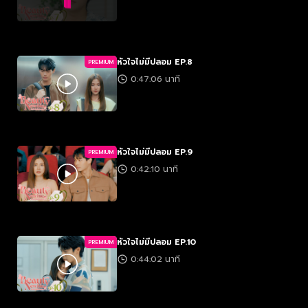
หัวใจไม่มีปลอม EP.8
PREMIUM
0:47:06 นาที
หัวใจไม่มีปลอม EP.9
PREMIUM
0:42:10 นาที
หัวใจไม่มีปลอม EP.10
PREMIUM
0:44:02 นาที