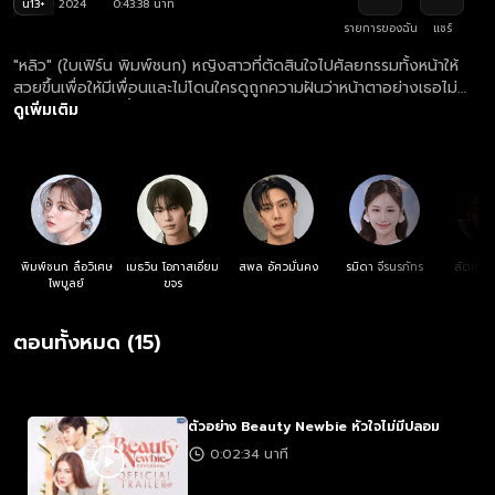
น13+
2024
0:43:38 นาที
รายการของฉัน
แชร์
"หลิว" (ใบเฟิร์น พิมพ์ชนก) หญิงสาวที่ตัดสินใจไปศัลยกรรมทั้งหน้าให้
สวยขึ้นเพื่อให้มีเพื่อนและไม่โดนใครดูถูกความฝันว่าหน้าตาอย่างเธอไม่
คู่ควรกับการชอบน้ำหอม จนได้พบกับ "เฟย์" (เจน รมิดา) สาวสวย
ดูเพิ่มเติม
ธรรมชาติราวกับนางฟ้ามาเป็นเพื่อนคนแรกของเธอ แต่โชคชะตาเหมือนจะ
ไม่เข้าข้างเพราะดันเจอกับ "กาย" (วิน เมธวิน) ชายหนุ่มสุดหล่อประจำภาค
และจำหลิวได้ว่าเป็นเพื่อนเก่าสมัยม.ต้น พร้อมบอกเธอว่าให้ระวังตัวไว้ให้
ห่างจากเฟย์ไว้ ซึ่งทำให้หลิวยิ่งไม่ชอบหน้ากายเข้าไปใหญ่ผิดกับ "พี่เซ้นต์"
(เกรท สพล) รุ่นพี่ป.โทและเพื่อนข้างบ้านของเธอที่มักจะเป็นกำลังใจคอย
ช่วยเหลือเธออยู่เสมอ และแล้วก็มีเหตุการณ์ที่ทำให้หลิวต้องบอกกับทุกคน
ว่าใบหน้าของเธอนั้นถูกศัลยกรรมมาทั้งหมด เพื่อนและคนรอบข้างพูดถึง
พิมพ์ชนก ลือวิเศษ
เมธวิน โอภาสเอี่ยม
สพล อัศวมั่นคง
รมิดา จีรนรภัทร
สัตบุตร
และนินทาเธอเป็นจำนวนมาก หลิวได้แต่คิดว่ายังไงตัวเองก็ไม่มีค่าพอซักที
ไพบูลย์
ขจร
ตอนทั้งหมด (15)
ตัวอย่าง Beauty Newbie หัวใจไม่มีปลอม
0:02:34 นาที