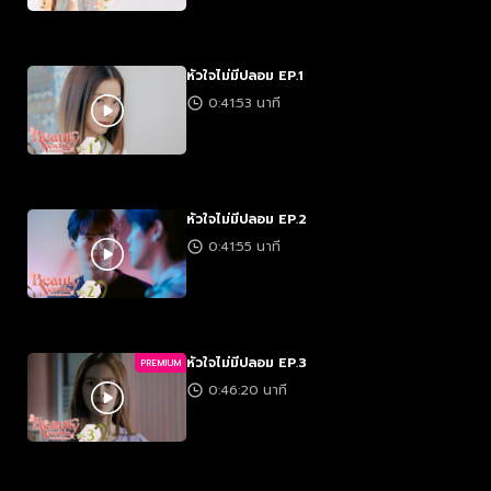
หัวใจไม่มีปลอม EP.1
0:41:53 นาที
หัวใจไม่มีปลอม EP.2
0:41:55 นาที
หัวใจไม่มีปลอม EP.3
PREMIUM
0:46:20 นาที