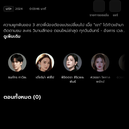
น13+
2024
0:03:46 นาที
รายการของฉัน
แชร์
ความผูกพันของ 3 สาวพี่น้องต้องแปรเปลี่ยนไป เมื่อ "เขา" ได้ก้าวเข้ามา
ติดตามชม ละคร วิมานสีทอง ตอนใหม่ล่าสุด ทุกวันจันทร์ - อังคาร เวลา
20:30 น. ทางช่องวัน 31 ดูย้อนหลัง ละคร วิมานสีทอง ครบทุกตอน
ดูเพิ่มเติม
ฟรี! ที่แรก ที่เดียว ทางเว็บไซต์และแอปฯ oneD.net
ธนภัทร กาวิละ
เดียร์น่า ฟลีโป
พิจิตตรา สิริเวชชะ
ศวรรยา ไพศาล
ดวงตา ต
พันธ์
พยัคฆ์
ตอนทั้งหมด (0)