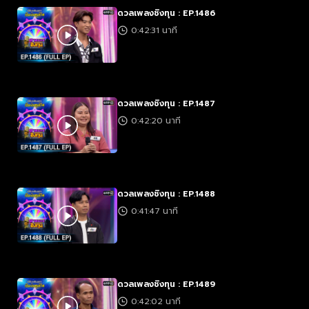
ดวลเพลงชิงทุน : EP.1486
0:42:31 นาที
ดวลเพลงชิงทุน : EP.1487
0:42:20 นาที
ดวลเพลงชิงทุน : EP.1488
0:41:47 นาที
ดวลเพลงชิงทุน : EP.1489
0:42:02 นาที