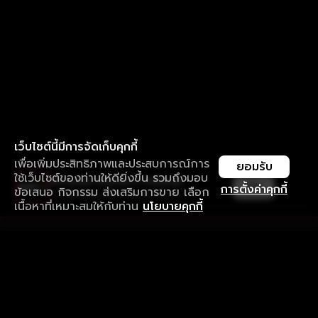
เว็บไซต์นี้มีการจัดเก็บคุกกี้
เพื่อเพิ่มประสิทธิภาพและประสบการณ์การ
ยอมรับ
ใช้เว็บไซต์ของท่านให้ดียิ่งขึ้น รวมถึงมอบ
ใช้งานแอป ลื่นไหลกว่า ไม่มีสะดุด
เปิด
การตั้งค่าคุกกี้
ข้อเสนอ กิจกรรม ส่งเสริมการขาย เลือก
ดาวน์โหลดแอปเพื่อการรับชมที่ดีกว่า
เนื้อหาที่เหมาะสมให้กับท่าน
นโยบายคุกกี้
รับประสบการณ์ที่ดีที่สุดบนแอป
ภาษาไทย