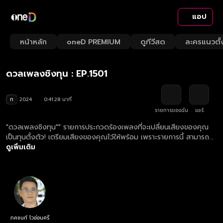
แอป
Playback
/
Mute
หน้าหลัก
oneD PREMIUM
ดูทีวีสด
ละครแนวตั้
Loaded
:
Rate
2.41%
ดวลเพลงชิงทุน : EP.1501
ท
2024
0:41:28 นาที
รายการของฉัน
แชร์
"ดวลเพลงชิงทุน"" รายการประกวดร้องเพลงที่จะเปลี่ยนเสียงของคุณ
เป็นทุนตั้งตัว! เตรียมเสียงของคุณไว้ให้พร้อม เพราะรายการนี้ สามารถ
ทำให้เสียงของคุณต่อยอดอนาคตคุณได้!
ดูเพิ่มเติม
ภคชนก์ โวอ่อนศรี