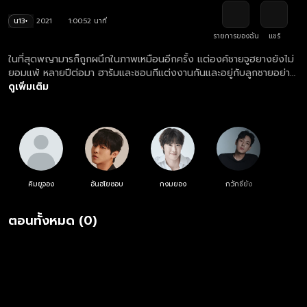
น13+
2021
1:00:52 นาที
รายการของฉัน
แชร์
ในที่สุดพญามารก็ถูกผนึกในภาพเหมือนอีกครั้ง แต่องค์ชายจูฮยางยังไม่
ยอมแพ้ หลายปีต่อมา ฮารัมและชอนกีแต่งงานกันและอยู่กับลูกชายอย่าง
มีความสุข ในวันเกิดของพวกเขา องค์ชายยังมยองและสมาชิกของ
ดูเพิ่มเติม
สมาคมจิตรกรแบคยูก็มาหาเพื่อฉลองกัน อย่างไรก็ตาม องค์ชายยังม
ยองก็ต้องกลับไปยังวังหลวงเพื่อหยุดไม่ให้องค์ชายจูฮยางมาแย่ง
บัลลังก์ไป
คิมยูจอง
อันฮโยซอบ
กงมยอง
กวักชียัง
ตอนทั้งหมด (0)