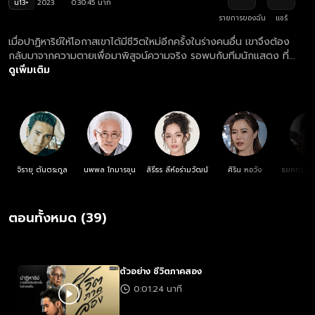
น13+
2023
0:30:45 นาที
รายการของฉัน
แชร์
เมื่อปาฏิหาริย์ให้โอกาสเขาได้มีชีวิตใหม่อีกครั้งในร่างคนอื่น เขาจึงต้อง
กลับมาจากความตายเพื่อมาพิสูจน์ความจริง รอพบกับทีมนักแสดง ที่
พร้อมระเบิดบทบาทสุดเข้มข้น และเรื่องราวสุดจะคาดเดา
ดูเพิ่มเติม
จิรายุ ตันตระกูล
นพพล โกมารชุน
สิรีธร ลีห์อร่ามวัฒน์
ศิริน หอวัง
ธยศทรณ์ 
ตอนทั้งหมด (39)
ตัวอย่าง ชีวิตภาคสอง
0:01:24 นาที