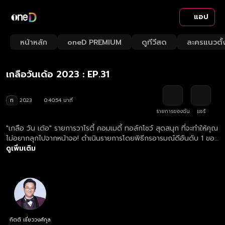
แอป
Playback
/
Mute
หน้าหลัก
oneD PREMIUM
ดูทีวีสด
ละครแนวตั้
Loaded
:
Rate
2.43%
เกลือวันเด้อ 2023 : EP.31
ท
2023
0:40:54 นาที
รายการของฉัน
แชร์
"เกลือ วัน เด้อ" รายการวาไรตี้ คอมเมดี้ ทอล์กโชว์ สุดสนุก ที่จะทำให้คุณ
ไม่อยากลุกไปจากหน้าจอ! ดำเนินรายการโดยพิธีกรอารมณ์ดีอันดับ 1 ของ
ช่องวัน "เกลือ กิตติ เชี่ยววงศ์กุล" ที่ปากกล้า ฮา น่ารัก และกินใจ สนุก
ดูเพิ่มเติม
และบันเทิงจนคุณคาดไม่ถึง!!
กิตติ เชี่ยววงศ์กุล