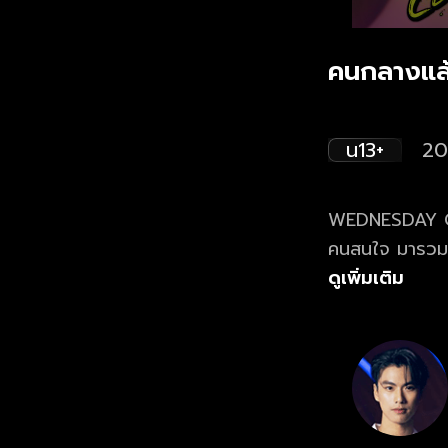
คนกลางแล
น13+
20
WEDNESDAY CLUB
คนสนใจ มารวมตั
กฤษฎิ์), “แต้ม” 
ดูเพิ่มเติม
“แม็ค” (เค เลิศ
เพื่อรักษามิตรภ
ซึ่งนำมาสู่ความ