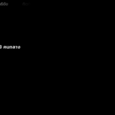
ธิชัย
กิตติภพ เสรีวิชย
รชานันท์ มหาวรรณ์
กัญญรัต
สวัสดิ์
B คนกลาง