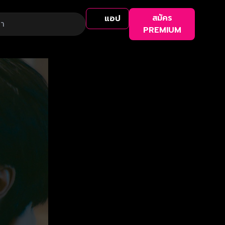
สมัคร
แอป
PREMIUM