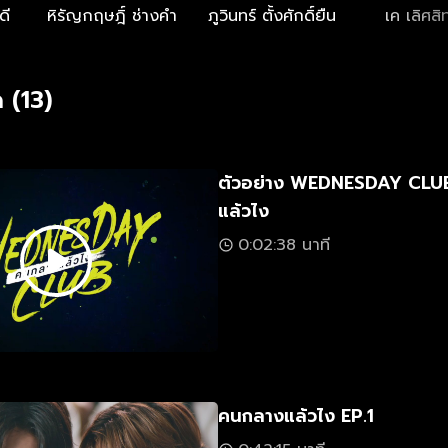
ดี
หิรัญกฤษฎิ์ ช่างคำ
ภูวินทร์ ตั้งศักดิ์ยืน
เค เลิศสิท
 (13)
ตัวอย่าง WEDNESDAY CLU
แล้วไง
0:02:38 นาที
คนกลางแล้วไง EP.1