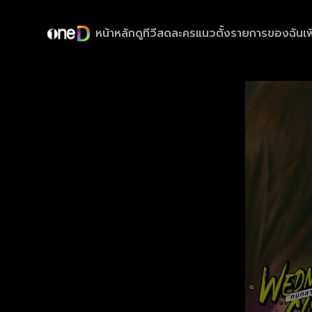
หน้าหลัก
ดูทีวีสด
ละครแนวตั้ง
รายการของฉัน
เพ