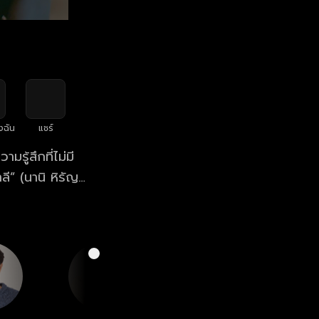
งฉัน
แชร์
ู้สึกที่ไม่มี
ี” (นานิ หิรัญ
 ตั้งศักดิ์ยืน),
ชิกห้ามรักกัน
้อนของสมาชิก
เผย