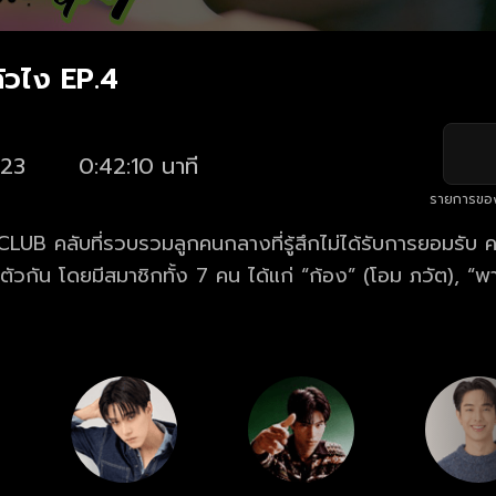
้วไง EP.4
23
0:42:10 นาที
รายการขอ
 คลับที่รวบรวมลูกคนกลางที่รู้สึกไม่ได้รับการยอมรับ ความร
วกัน โดยมีสมาชิกทั้ง 7 คน ได้แก่ “ก้อง” (โอม ภวัต), “พาล
(ฟิล์ม รชานันท์) , “เมย์” (พิพลอย กัญญรัตน์), “กุล” (ภูวินทร์
สิทธิชัย), และ “ภีม” (สตางค์ กิตติภพ) โดยมีกฎเหล็ก คือ สมา
าพนี้ไว้ แต่กฎข้อนี้ก็ถูกทำลายลง ด้วยความสัมพันธ์อันซับซ
ลับ และเรื่องราวในชีวิตของพวกเขาที่ไม่มีใครอยากให้ถูกเปิด