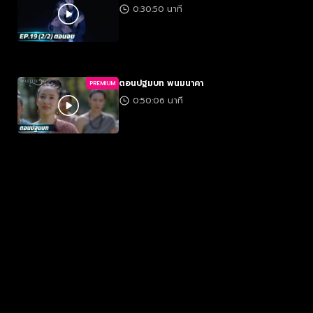
0:30:50 นาที
ตอนปฐมบท พนมนาคา
PREMIUM
0:50:06 นาที