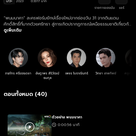
น13+
2023
0:33:17 นาที
รายการของฉัน
แชร์
“พนมนาคา” ละครฟอร์มยักษ์เรื่องใหม่จากช่องวัน 31 จากดินแดน
ศักดิ์สิทธิ์ที่มากด้วยศรัทธา สู่การเกิดปรากฏการณ์เหนือธรรมชาติเกี่ยวกับ
“พญานาค” ที่รอให้ผู้ชมได้มาพิสูจน์กับคำกล่าวที่ว่า “สิ่งที่ไม่เห็น ไม่ใช่
ดูเพิ่มเติม
ไม่มี” ด้วยตาคุณเอง
ภรภัทร ศรีขจรเดชา
อัษฎาพร สิริวัฒน์
เพชร โบราณินทร์
วิทยา เทพทิพย์
ศรุชา เพ
ธนกุล
ตอนทั้งหมด (40)
ตัวอย่าง พนมนาคา
0:00:56 นาที