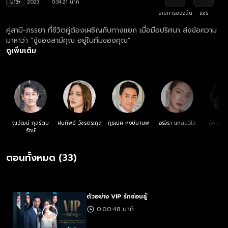
น13+
2023
0:34:21 นาที
รายการของฉัน
แชร์
คู่สามี-ภรรยา ที่ชีวิตคู่ต้องเผชิญกับทางแยก เมื่อมือปริศนา ส่งข้อความ
มาหาว่า “ชู้ของสามีคุณ อยู่ในทีมของคุณ”
ดูเพิ่มเติม
ณวัฒน์ กุลรัตน
ฝนทิพย์ วัชรตระกูล
ภูธเนศ หงษ์มานพ
อรจิรา แหลมวิไล
อัครัฐ น
รักษ์
ตอนทั้งหมด (33)
ตัวอย่าง VIP รักซ่อนชู้
0:00:48 นาที