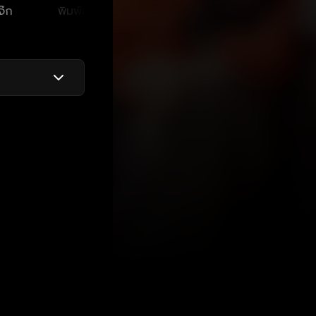
จ๊ก
พิมพ์มาดา บริรักษ์
มยุริญ ผ่องผุดพันธ์
วิชุ
ศุภกร