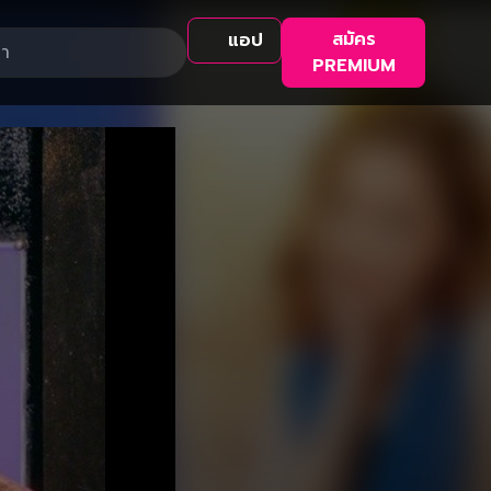
สมัคร
แอป
PREMIUM