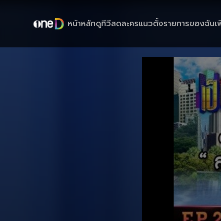
หน้าหลัก
ดูทีวีสด
ละครแนวตั้ง
รายการของฉัน
เพ