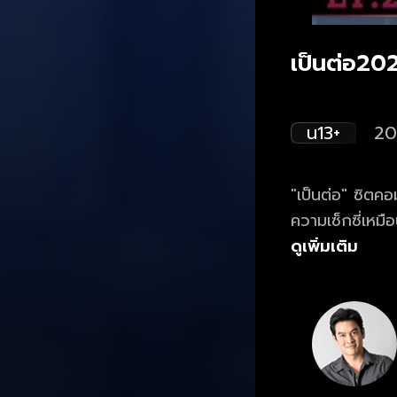
เป็นต่อ20
น13+
20
"เป็นต่อ" ซิตค
ความเซ็กซี่เหมือ
ความป่วนของ ศัก
ดูเพิ่มเติม
ศักรินทร์-ศักริ