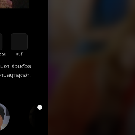
งฉัน
แชร์
ามฮา ร่วมด้วย
 ความสนุกสุดฮา
างไร? คู่ป่วน