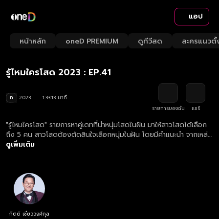
แอป
Playback
/
Mute
หน้าหลัก
oneD PREMIUM
ดูทีวีสด
ละครแนวตั้
Loaded
:
Rate
1.06%
รู้ไหมใครโสด 2023 : EP.41
ท
2023
1:33:13 นาที
รายการของฉัน
แชร์
"รู้ไหมใครโสด" รายการหาคู่เดทที่นำหนุ่มโสดในฝัน มาให้สาวโสดได้เลือก
ถึง 5 คน สาวโสดต้องตัดสินใจเลือกหนุ่มในฝัน โดยมีคำแนะนำ จากเหล่า
กูรู 4 ท่าน เป็นตัวช่วย ที่จะมาสร้างความสนุก ความป่วน มาร่วมลุ้นไป
ดูเพิ่มเติม
พร้อมกันว่า "หนุ่มในฝันที่เธอเลือก" จะเป็น "หนุ่มโสด มีเจ้าของ หรือไม่
มองหญิง" กันแน่!!!
กิตติ เชี่ยววงศ์กุล