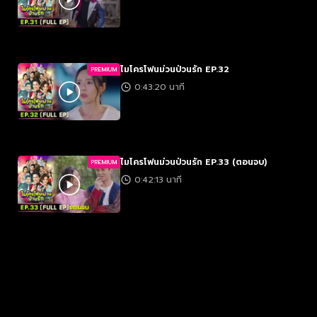
ไมโครโฟนม่วนป่วนรัก EP.32
PREMIUM
0:43:20 นาที
ไมโครโฟนม่วนป่วนรัก EP.33 (ตอนจบ)
PREMIUM
0:42:13 นาที