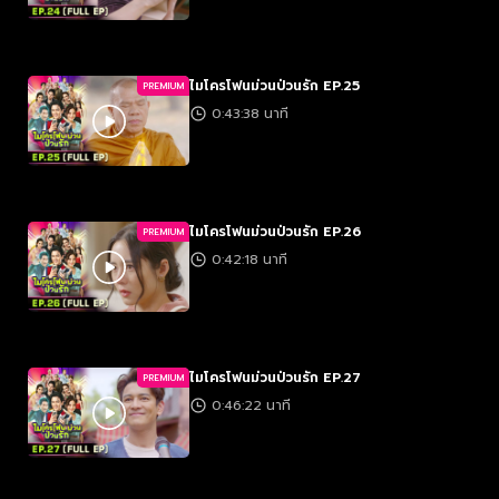
ไมโครโฟนม่วนป่วนรัก EP.25
PREMIUM
0:43:38 นาที
ไมโครโฟนม่วนป่วนรัก EP.26
PREMIUM
0:42:18 นาที
ไมโครโฟนม่วนป่วนรัก EP.27
PREMIUM
0:46:22 นาที