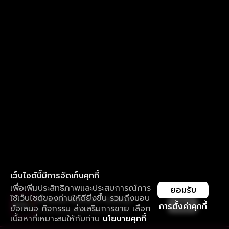
เว็บไซต์นี้มีการจัดเก็บคุกกี้
เพื่อเพิ่มประสิทธิภาพและประสบการณ์การ
ยอมรับ
ใช้เว็บไซต์ของท่านให้ดียิ่งขึ้น รวมถึงมอบ
ใช้งานแอป ลื่นไหลกว่า ไม่มีสะดุด
เปิด
การตั้งค่าคุกกี้
ข้อเสนอ กิจกรรม ส่งเสริมการขาย เลือก
ดาวน์โหลดแอปเพื่อการรับชมที่ดีกว่า
เนื้อหาที่เหมาะสมให้กับท่าน
นโยบายคุกกี้