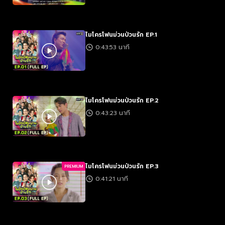
ไมโครโฟนม่วนป่วนรัก EP.1
0:43:53 นาที
ไมโครโฟนม่วนป่วนรัก EP.2
0:43:23 นาที
ไมโครโฟนม่วนป่วนรัก EP.3
PREMIUM
0:41:21 นาที