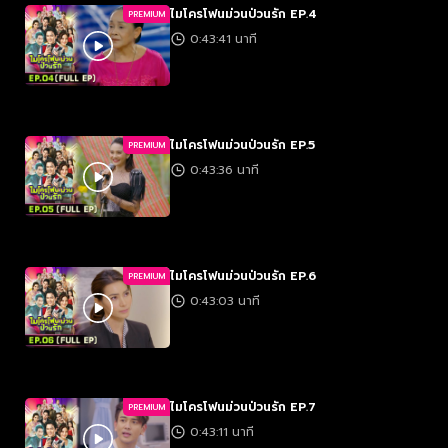
ไมโครโฟนม่วนป่วนรัก EP.4
PREMIUM
0:43:41 นาที
ไมโครโฟนม่วนป่วนรัก EP.5
PREMIUM
0:43:36 นาที
ไมโครโฟนม่วนป่วนรัก EP.6
PREMIUM
0:43:03 นาที
ไมโครโฟนม่วนป่วนรัก EP.7
PREMIUM
0:43:11 นาที