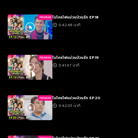
ไมโครโฟนม่วนป่วนรัก EP.18
PREMIUM
0:42:48 นาที
ไมโครโฟนม่วนป่วนรัก EP.19
PREMIUM
0:41:47 นาที
ไมโครโฟนม่วนป่วนรัก EP.20
PREMIUM
0:42:05 นาที