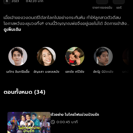
ท
2023
0:42:20 นาที
รายการของฉัน
แชร์
เมื่อเจ้าของวงดนตรีได้ลาโลกไปอย่างกระทันหัน ทำให้ลูกสาวตัวดีสบ
โอกาสหวังจะยุบวงทิ้ง!! งานนี้วิญญาณพ่อจึงอยู่เฉยไม่ได้ จัดการเข้าสิงผู้
จัดการวงลูกทุ่ง งานนี้ความม่วนจึงบังเกิด
ดูเพิ่มเติม
นภัทร อินทร์ใจเอื้อ
อัญชสา มงคลสมัย
เอกชัย ศรีวิชัย
อัครัฐ นิมิตรชัย
นกน้อย 
ตอนทั้งหมด (34)
ตัวอย่าง ไมโครโฟนม่วนป่วนรัก
0:00:45 นาที