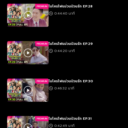
ไมโครโฟนม่วนป่วนรัก EP.28
PREMIUM
0:44:40 นาที
ไมโครโฟนม่วนป่วนรัก EP.29
PREMIUM
0:44:20 นาที
ไมโครโฟนม่วนป่วนรัก EP.30
PREMIUM
0:46:32 นาที
ไมโครโฟนม่วนป่วนรัก EP.31
PREMIUM
0:42:49 นาที