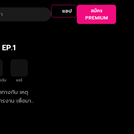
สมัคร
แอป
PREMIUM
 EP.1
งฉัน
แชร์
ยกทางกัน เหตุ
การงาน เพื่อมา
มเศร้าอย่าง
องมีนาก็คือ
ให้คิด พ่อผู้ไม่