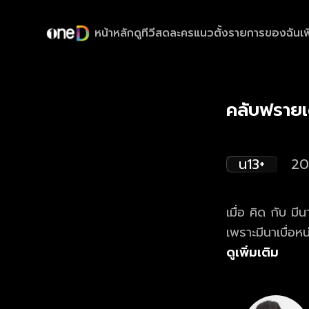
หน้าหลัก
ดูทีวีสด
ละครแนวตั้ง
รายการของฉัน
เพ
คลับฟรายเ
น13+
20
เมื่อ คิด กับ ม
เพราะมีนาเบื่อหน
ดูแล ครอบครัวแล
ดูเพิ่มเติม
รุนแรง ทางเดีย
ต้องพาตัวออกไป 