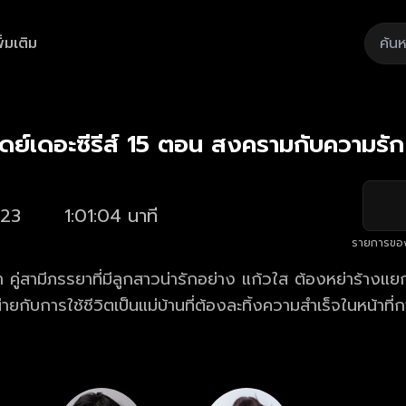
ิ่มเติม
Playback
/
Mute
Loaded
:
Rate
1.62%
ดย์เดอะซีรีส์ 15 ตอน สงครามกับความรัก
23
1:01:04 นาที
รายการขอ
ีนา คู่สามีภรรยาที่มีลูกสาวน่ารักอย่าง แก้วใส ต้องหย่าร้างแ
่ายกับการใช้ชีวิตเป็นแม่บ้านที่ต้องละทิ้งความสำเร็จในหน้าที่
ะเลี้ยงลูก ด้วยความเหน็ดเหนื่อยเก็บกด จนถึงขั้นเป็นโรคซึ
วที่จะกลับมาดูแลฟื้นฟูสภาพจิตใจของตัวเองได้ ในความคิดข
จากวิถีชีวิตแบบเก่า รวมทั้งทิ้งแก้วใสลูกสาวตัวเล็กๆ เอาไว้