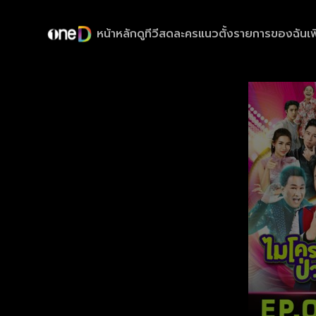
หน้าหลัก
ดูทีวีสด
ละครแนวตั้ง
รายการของฉัน
เพ