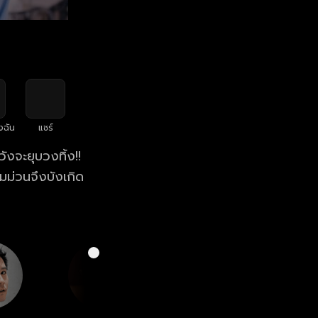
งฉัน
แชร์
ังจะยุบวงทิ้ง!!
ามม่วนจึงบังเกิด