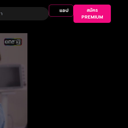
สมัคร
แอป
PREMIUM