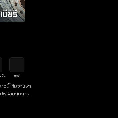
งฉัน
แชร์
ไปพร้อมกับการ
รือแนวอกหักกัน
งบ้าน แรงงานของ