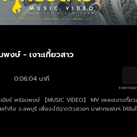
อมพงษ์ - เงาะเกี้ยวสาว
0:06:04 นาที
รายการขอ
 พร้อมพงษ์ 【MUSIC VIDEO】 MV เพลงเงาะเกี้ยวสาวนี้ ทีมงานพา
ยทำถึง จ.ลพบุรี เพื่อจะได้ฉากวิวสวยๆ มาฝากแฟนๆ ให้อิน
 จากเบียร์ในครั้งนี้ แต่เนื้อเรื่อง เนื้อหา จะเป็นแนวรัก ห
เลยจ้า เพลง : เงาะเกี้ยวสาว ศิลปิน : เบียร์ พร้อมพงษ์
ปรีชา ปัดภัย เรียบเรียง : จินนี่ ภูไท อัลบั้ม : เสาหลักขอ