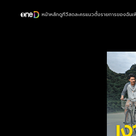
หน้าหลัก
ดูทีวีสด
ละครแนวตั้ง
รายการของฉัน
เพ