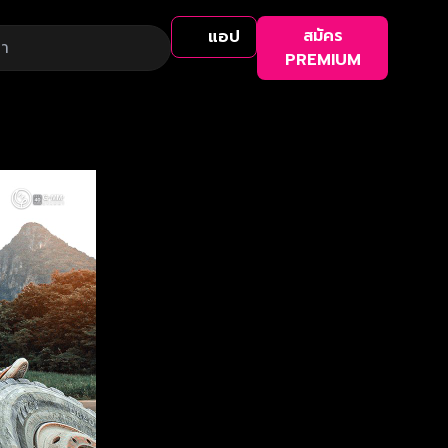
สมัคร
แอป
PREMIUM