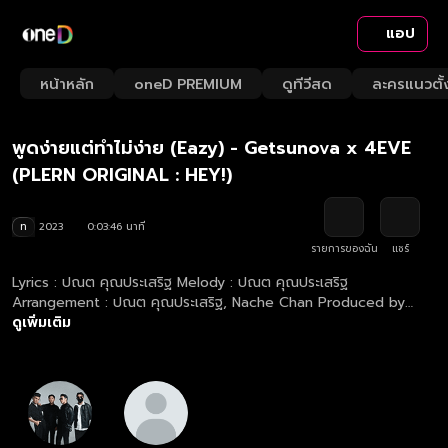
แอป
Playback
/
Mute
หน้าหลัก
oneD PREMIUM
ดูทีวีสด
ละครแนวตั้
Loaded
:
Rate
26.26%
พูดง่ายแต่ทำไม่ง่าย (Eazy) - Getsunova x 4EVE
(PLERN ORIGINAL : HEY!)
ท
2023
0:03:46 นาที
รายการของฉัน
แชร์
Lyrics : ปณต คุณประเสริฐ Melody : ปณต คุณประเสริฐ
Arrangement : ปณต คุณประเสริฐ, Nache Chan Produced by
ปณต คุณประเสริฐ Co-Produced by Nache Chan Vocal Directors
ดูเพิ่มเติม
: Pun Luss, ปณต คุณประเสริฐ Guide Vocals : Weiweihan , Nae
Anothai Recorded at Studio in Park and Kandee Ztudio Mixed
& Mastered by Henry James Watkins at Studio 28