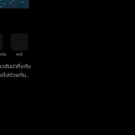
งฉัน
แชร์
อันน่าทึ่งกับ
ังไปด้วยกัน