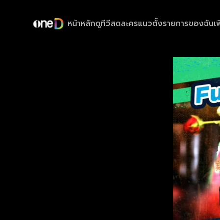
หน้าหลัก
ดูทีวีสด
ละครแนวตั้ง
รายการของฉัน
เพ