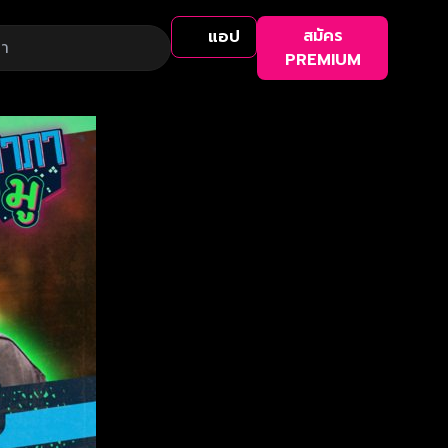
สมัคร
แอป
PREMIUM