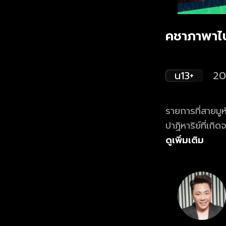
คชาภาพาไป
น13+
20
รายการที่สายมู
ปาฏิหาริย์ที่เก
พร้อมกับ มดดำ
ดูเพิ่มเติม