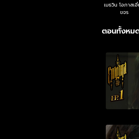
เมธวิน โอภาสเอี
ขจร
ตอนทั้งหมด