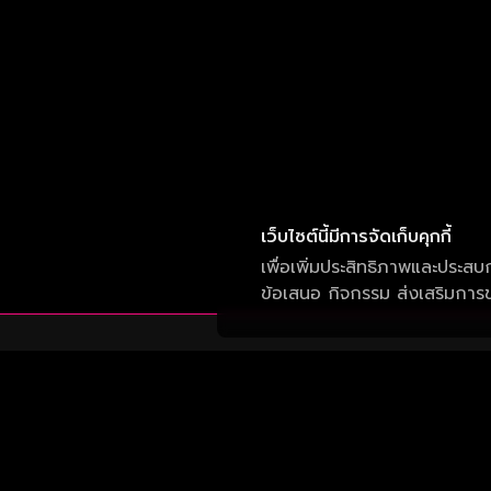
เว็บไซต์นี้มีการจัดเก็บคุกกี้
เพื่อเพิ่มประสิทธิภาพและประสบ
ข้อเสนอ กิจกรรม ส่งเสริมการขา
บริษัท วัน สามสิบเอ็ด จำกัด
เลขที่ 50 อาคาร จีเอ็มเอ็ม แกรมมี่ เพลส ถนน
สุขุมวิท แขวงคลองเตยเหนือ เขต วัฒนา กรุงเทพ
10110