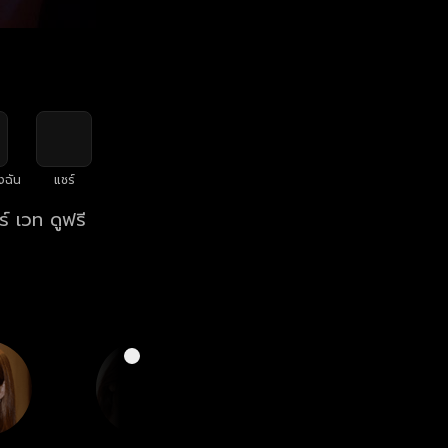
งฉัน
แชร์