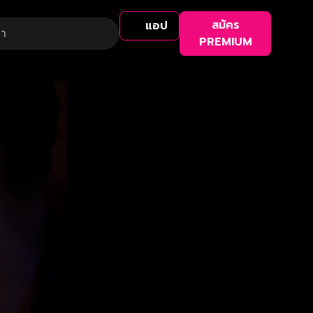
สมัคร
แอป
PREMIUM