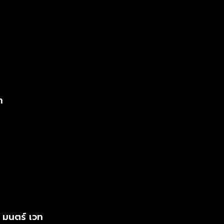
ท
 มนตร์ เวท