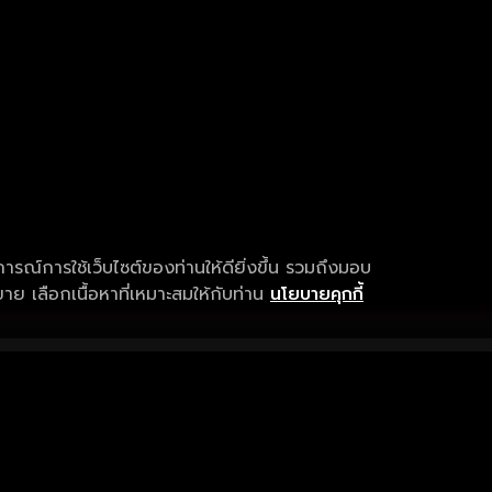
การณ์การใช้เว็บไซต์ของท่านให้ดียิ่งขึ้น รวมถึงมอบ
ย เลือกเนื้อหาที่เหมาะสมให้กับท่าน
นโยบายคุกกี้
เงื่อนไขการให้บริการ
การสนับสนุนแ
ข้อกำหนดและเงื่อนไขการใช้งาน
คำถามที่พบบ่อ
นโยบายความเป็นส่วนตัว
แจ้งปัญหาการใ
sitemap