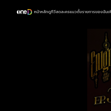
หน้าหลัก
ดูทีวีสด
ละครแนวตั้ง
รายการของฉัน
เพ